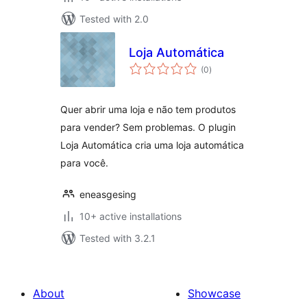
Tested with 2.0
Loja Automática
total
(0
)
ratings
Quer abrir uma loja e não tem produtos
para vender? Sem problemas. O plugin
Loja Automática cria uma loja automática
para você.
eneasgesing
10+ active installations
Tested with 3.2.1
About
Showcase