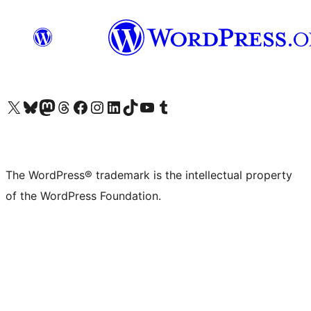
Visit our X (formerly Twitter) account
Visit our Bluesky account
Visit our Mastodon account
Visit our Threads account
Visit our Facebook page
Visit our Instagram account
Visit our LinkedIn account
Visit our TikTok account
Visit our YouTube channel
Visit our Tumblr account
The WordPress® trademark is the intellectual property
of the WordPress Foundation.