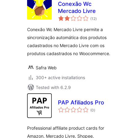
Conexão Wc
Mercado Livre
total
(12
)
ratings
Conexão Wc Mercado Livre permite a
sincronização automática dos produtos
cadastrados no Mercado Livre com os
produtos cadastrados no Woocommerce.
Safra Web
300+ active installations
Tested with 6.2.9
PAP Afiliados Pro
total
(0
)
ratings
Professional affiliate product cards for
Amazon, Mercado Livre, Shopee,