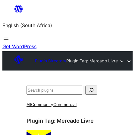
Skip
to
English (South Africa)
content
Get WordPress
Plugin Directory
Plugin Tag:
Mercado Livre
Search
All
Community
Commercial
Plugin Tag:
Mercado Livre