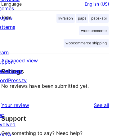
Language
English (US)
hemes
lugins
Tags
livraison
paps
paps-api
atterns
woocommerce
woocommerce shipping
earn
Advanced View
upport
Ratings
evelopers
ordPress.tv
No reviews have been submitted yet.
↗
reviews
Your review
See all
et
Support
nvolved
Got something to say? Need help?
vents