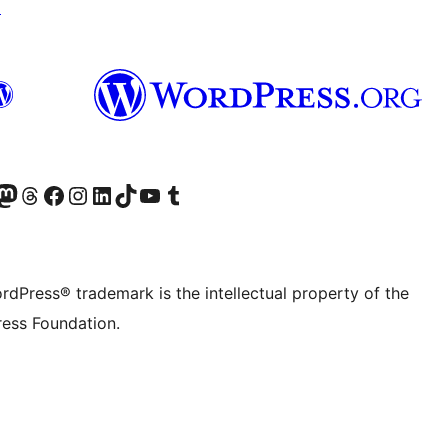
↗
Twitter) account
r Bluesky account
sit our Mastodon account
Visit our Threads account
Visit our Facebook page
Visit our Instagram account
Visit our LinkedIn account
Visit our TikTok account
Visit our YouTube channel
Visit our Tumblr account
rdPress® trademark is the intellectual property of the
ess Foundation.