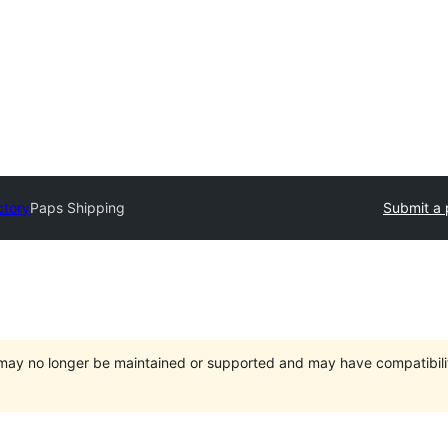
ctory
Paps Shipping
Submit a 
t may no longer be maintained or supported and may have compatibili