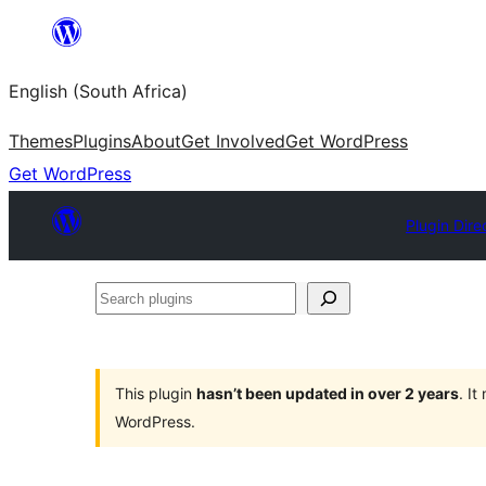
Skip
to
English (South Africa)
content
Themes
Plugins
About
Get Involved
Get WordPress
Get WordPress
Plugin Dire
Search
plugins
This plugin
hasn’t been updated in over 2 years
. I
WordPress.