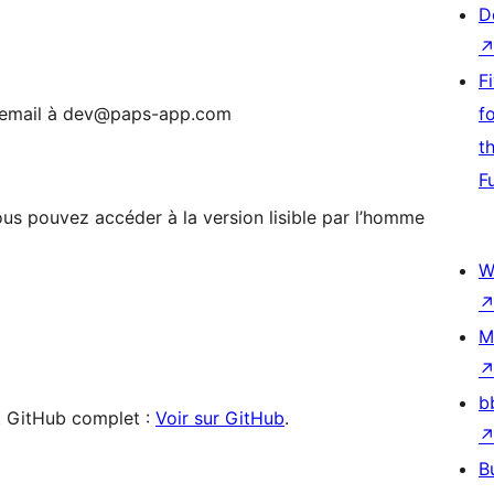
D
F
un email à dev@paps-app.com
f
t
F
s pouvez accéder à la version lisible par l’homme
W
M
b
ôt GitHub complet :
Voir sur GitHub
.
B