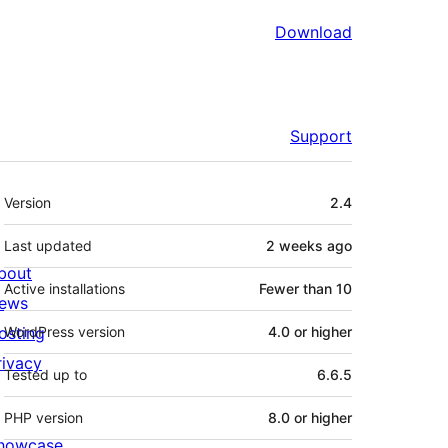
Download
Support
Meta
Version
2.4
Last updated
2 weeks
ago
bout
Active installations
Fewer than 10
ews
osting
WordPress version
4.0 or higher
rivacy
Tested up to
6.6.5
PHP version
8.0 or higher
howcase