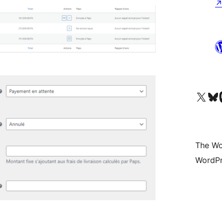
Visit our X (formerly 
Visit ou
Vi
The Wo
WordPr