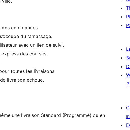
ville.
T
P
P
ge des commandes.
i s’occupe du ramassage.
lisateur avec un lien de suivi.
L
e express des courses.
S
.
D
pour toutes les livraisons.
W
de livraison échoue.
G
lui-même une livraison Standard (Programmé) ou en
I
E