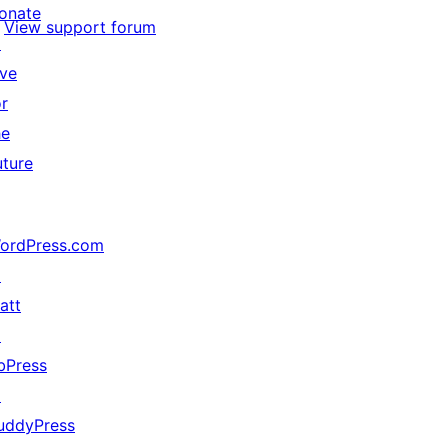
onate
View support forum
↗
ive
or
he
uture
ordPress.com
↗
att
↗
bPress
↗
uddyPress